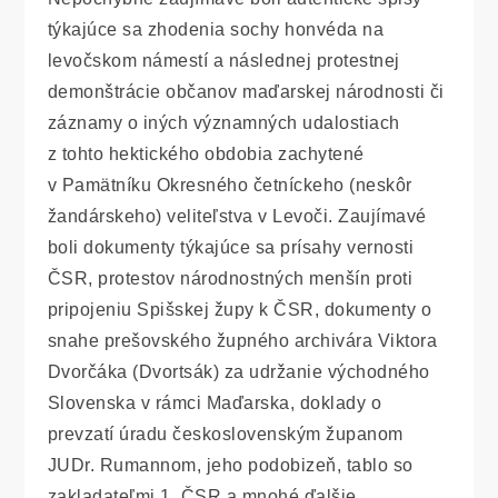
týkajúce sa zhodenia sochy honvéda na
levočskom námestí a následnej protestnej
demonštrácie občanov maďarskej národnosti či
záznamy o iných významných udalostiach
z tohto hektického obdobia zachytené
v Pamätníku Okresného četníckeho (neskôr
žandárskeho) veliteľstva v Levoči. Zaujímavé
boli dokumenty týkajúce sa prísahy vernosti
ČSR, protestov národnostných menšín proti
pripojeniu Spišskej župy k ČSR, dokumenty o
snahe prešovského župného archivára Viktora
Dvorčáka (Dvortsák) za udržanie východného
Slovenska v rámci Maďarska, doklady o
prevzatí úradu československým županom
JUDr. Rumannom, jeho podobizeň, tablo so
zakladateľmi 1. ČSR a mnohé ďalšie.