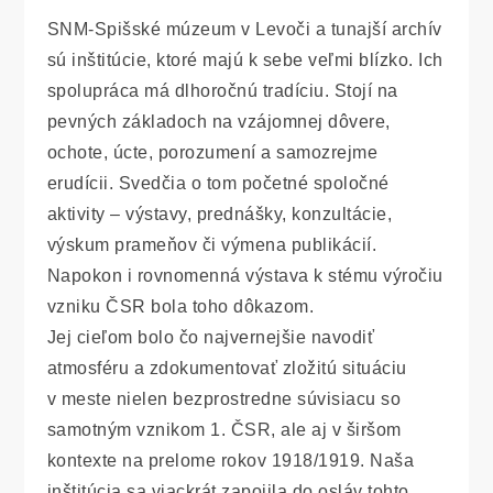
SNM-Spišské múzeum v Levoči a tunajší archív
sú inštitúcie, ktoré majú k sebe veľmi blízko. Ich
spolupráca má dlhoročnú tradíciu. Stojí na
pevných základoch na vzájomnej dôvere,
ochote, úcte, porozumení a samozrejme
erudícii. Svedčia o tom početné spoločné
aktivity – výstavy, prednášky, konzultácie,
výskum prameňov či výmena publikácií.
Napokon i rovnomenná výstava k stému výročiu
vzniku ČSR bola toho dôkazom.
Jej cieľom bolo čo najvernejšie navodiť
atmosféru a zdokumentovať zložitú situáciu
v meste nielen bezprostredne súvisiacu so
samotným vznikom 1. ČSR, ale aj v širšom
kontexte na prelome rokov 1918/1919. Naša
inštitúcia sa viackrát zapojila do osláv tohto