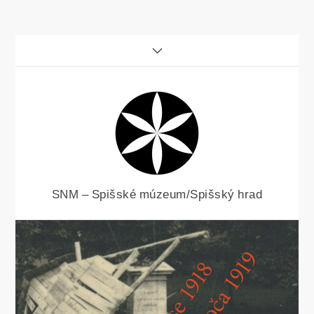
Skip
to
content
SNM – Spišské múzeum/Spišský hrad