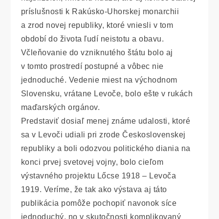
príslušnosti k Rakúsko-Uhorskej monarchii
a zrod novej republiky, ktoré vniesli v tom
období do života ľudí neistotu a obavu.
Včleňovanie do vzniknutého štátu bolo aj
v tomto prostredí postupné a vôbec nie
jednoduché. Vedenie miest na východnom
Slovensku, vrátane Levoče, bolo ešte v rukách
maďarských orgánov.
Predstaviť dosiaľ menej známe udalosti, ktoré
sa v Levoči udiali pri zrode Československej
republiky a boli odozvou politického diania na
konci prvej svetovej vojny, bolo cieľom
výstavného projektu Lőcse 1918 – Levoča
1919. Veríme, že tak ako výstava aj táto
publikácia pomôže pochopiť navonok síce
jednoduchý, no v skutočnosti komplikovaný