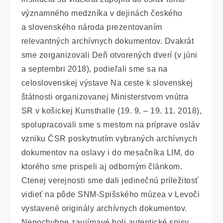
významného medzníka v dejinách českého
a slovenského národa prezentovaním
relevantných archívnych dokumentov. Dvakrát
sme zorganizovali Deň otvorených dverí (v júni
a septembri 2018), podieľali sme sa na
celoslovenskej výstave Na ceste k slovenskej
štátnosti organizovanej Ministerstvom vnútra
SR v košickej Kunsthalle (19. 9. – 19. 11. 2018),
spolupracovali sme s mestom na príprave osláv
vzniku ČSR poskytnutím vybraných archívnych
dokumentov na oslavy i do mesačníka LIM, do
ktorého sme prispeli aj odborným článkom.
Ctenej verejnosti sme dali jedinečnú príležitosť
vidieť na pôde SNM-Spišského múzea v Levoči
vystavené originály archívnych dokumentov.
Nepochybne zaujímavé boli autentické spisy