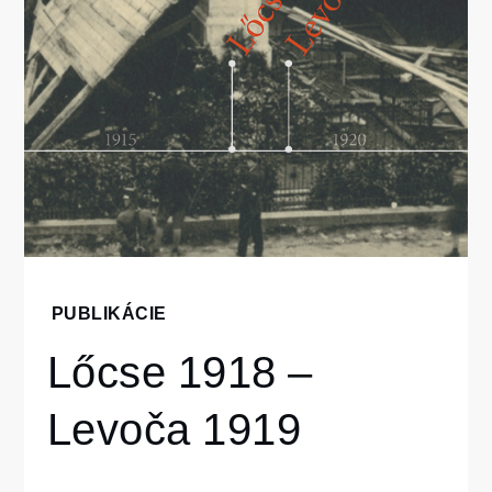
Home
PUBLIKÁCIE
Publikácie
Lőcse 1918 –
Lőcse
1918 –
Levoča 1919
Levoča
1919