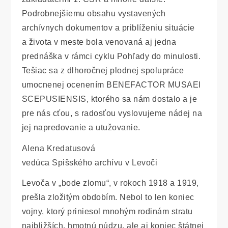
Podrobnejšiemu obsahu vystavených
archívnych dokumentov a priblíženiu situácie
a života v meste bola venovaná aj jedna
prednáška v rámci cyklu Pohľady do minulosti.
Tešiac sa z dlhoročnej plodnej spolupráce
umocnenej ocenením BENEFACTOR MUSAEI
SCEPUSIENSIS, ktorého sa nám dostalo a je
pre nás cťou, s radosťou vyslovujeme nádej na
jej napredovanie a utužovanie.
Alena Kredatusová
vedúca Spišského archívu v Levoči
Levoča v „bode zlomu“, v rokoch 1918 a 1919,
prešla zložitým obdobím. Nebol to len koniec
vojny, ktorý priniesol mnohým rodinám stratu
najbližších, hmotnú núdzu, ale aj koniec štátnej