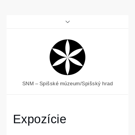
Skip
to
content
SNM – Spišské múzeum/Spišský hrad
Home
Expozície
Expozície