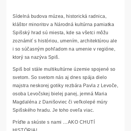
Sídelná budova múzea, historická radnica,
kláštor minoritov a Národná kultúrna pamiatka
Spišský hrad sú miesta, kde sa všetci môžu
zoznámiť s históriou, umením, architektúrou ale
i so súčasným pohľadom na umenie v regióne,
ktorý sa nazýva Spiš.
Spiš bol stále multikultúrne územie spojené so
svetom. So svetom nás aj dnes spája dielo
majstra neskorej gotiky rezbára Pavla z Levoče,
osoba Levočskej bielej panej, jemná Maria
Magdaléna z Danišoviec či veľkolepé múry
Spišského hradu. Je toho oveľa viac.
Príďte a skúste s nami …AKO CHUTÍ
HISTÓRIA!