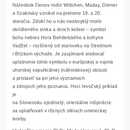
Náhrobok členov rodín Wittchen, Maday, Dörner
a Szakmáry vznikol na prelome 19. a 20.
storočia. Zdobí ho u nás neobvyklý motív
okrídleného slnka a dvoch kobier – symbol
boha nebies Hora Behdetského a bohyne
Vadžet – rozšírený od staroveku na Strednom
i Blízkom východe. Je zaujímavé sledovať
uplatnenie tohto symbolu v európskej a najmä
uhorskej sepulkrálnej (náhrobkovej) oblasti
a pristaviť sa pri jeho významoch
a zdrojoch jeho poznania. Hoci levočský príklad
je
na Slovensku ojedinelý, orientálne inšpirácie
sa uplatňovali v rôznych sférach umeleckej
tvorby.