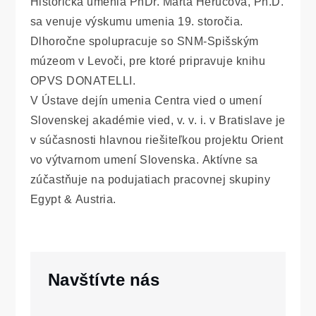
Historička umenia PhDr. Marta Herucová, Ph.D.
sa venuje výskumu umenia 19. storočia.
Dlhoročne spolupracuje so SNM-Spišským
múzeom v Levoči, pre ktoré pripravuje knihu
OPVS DONATELLI.
V Ústave dejín umenia Centra vied o umení
Slovenskej akadémie vied, v. v. i. v Bratislave je
v súčasnosti hlavnou riešiteľkou projektu Orient
vo výtvarnom umení Slovenska. Aktívne sa
zúčastňuje na podujatiach pracovnej skupiny
Egypt & Austria.
Navštívte nás