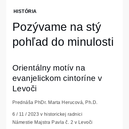
Home
HISTÓRIA
História
Pozývame na stý
Pozývame
na stý
pohľad do minulosti
pohľad do
minulosti
Orientálny motív na
evanjelickom cintoríne v
Levoči
Prednáša PhDr. Marta Herucová, Ph.D.
6 / 11 / 2023 v historickej radnici
Námestie Majstra Pavla č. 2 v Levoči