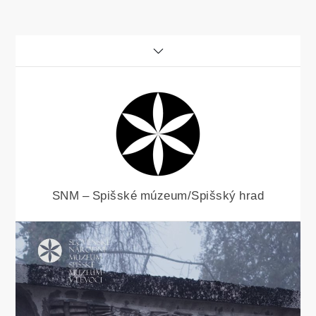
Skip
to
content
SNM – Spišské múzeum/Spišský hrad