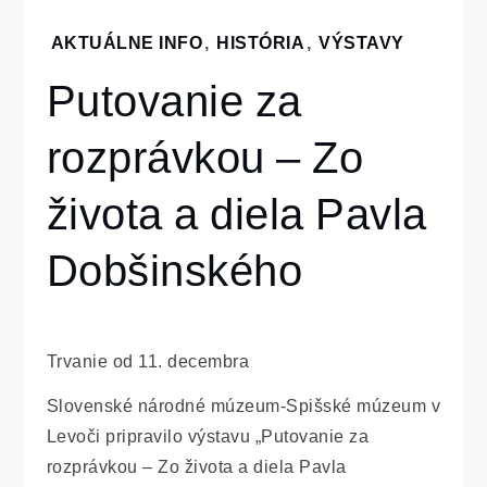
Home
AKTUÁLNE INFO
,
HISTÓRIA
,
VÝSTAVY
Výstavy
Putovanie za
Putovanie za
rozprávkou –
rozprávkou – Zo
Zo života a
diela Pavla
Dobšinského
života a diela Pavla
Dobšinského
Trvanie od 11. decembra
Slovenské národné múzeum-Spišské múzeum v
Levoči pripravilo výstavu „Putovanie za
rozprávkou – Zo života a diela Pavla