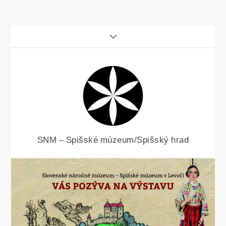
Skip
to
content
SNM – Spišské múzeum/Spišský hrad