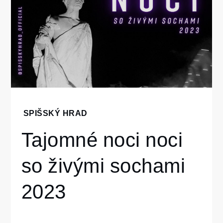
Home
SPIŠSKÝ HRAD
Spišský
Tajomné noci noci
hrad
Tajomné
so živými sochami
noci
noci so
živými
2023
sochami
2023