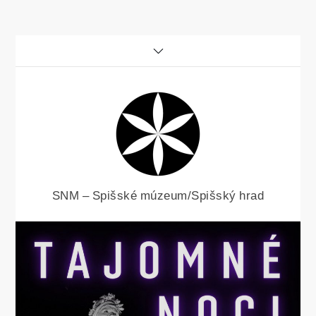
Skip
to
content
SNM – Spišské múzeum/Spišský hrad